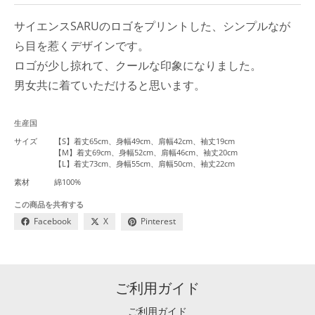
サイエンスSARUのロゴをプリントした、シンプルなが
ら目を惹くデザインです。
ロゴが少し掠れて、クールな印象になりました。
男女共に着ていただけると思います。
生産国
サイズ
【S】着丈65cm、身幅49cm、肩幅42cm、袖丈19cm
【M】着丈69cm、身幅52cm、肩幅46cm、袖丈20cm
【L】着丈73cm、身幅55cm、肩幅50cm、袖丈22cm
素材
綿100%
この商品を共有する
Facebook
X
Pinterest
ご利用ガイド
ご利用ガイド