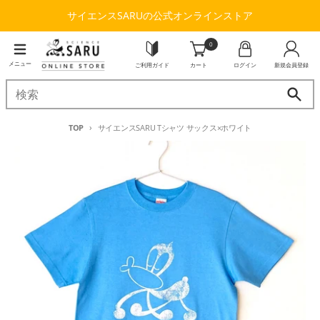
コンテンツに進む
サイエンスSARUの公式オンラインストア
0
メニュー
ご利用ガイド
カート
ログイン
新規会員登録
TOP
サイエンスSARU Tシャツ サックス×ホワイト
商品情報にスキップ