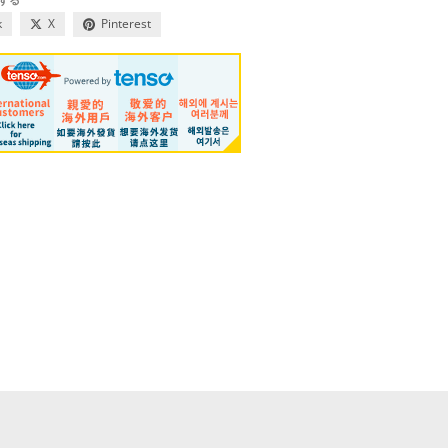
k
X
Pinterest