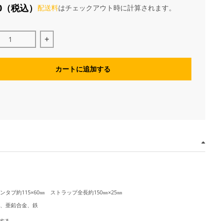
0
（税込）
配送料
はチェックアウト時に計算されます。
「きみの色」 フォンタブの数量を減らす
映画「きみの色」 フォンタブの数量を増やす
カートに追加する
ンタブ約115×60㎜ ストラップ全長約150㎜×25㎜
、亜鉛合金、鉄
する